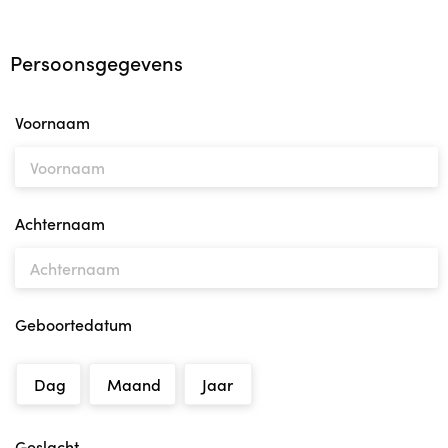
Contact
Persoonsgegevens
Team Van Kansarm naar Kansrijk
Aanvraag Brochure
Voornaam
Werken bij
Contact
Achternaam
Nieuwsbrieven
Geboortedatum
Aanmelden
Dag
Maand
Jaar
Geslacht