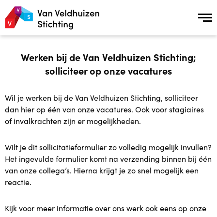
Van Kansarm naar Kansrijk
Werken bij de Van Veldhuizen Stichting;
solliciteer op onze vacatures
Van Kansarm naar Kansrijk
Wil je werken bij de Van Veldhuizen Stichting, solliciteer
Onze aanpak
dan hier op één van onze vacatures. Ook voor stagiaires
of invalkrachten zijn er mogelijkheden.
Ons 5 stappen model
Wilt je dit sollicitatieformulier zo volledig mogelijk invullen?
Verhalen uit de praktijk
Het ingevulde formulier komt na verzending binnen bij één
van onze collega’s. Hierna krijgt je zo snel mogelijk een
Netwerkpartners
reactie.
Vrijwilligers
Kijk voor meer informatie over ons werk ook eens op onze