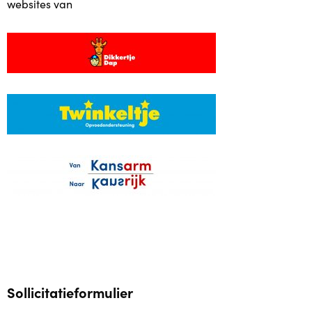
websites van
Vacatures Vrijwilligers
Succesverhalen vrijwilligers
Financiering
Gemeente Rotterdam
Stichting Neyenburgh /Volkskracht
Oranjefonds
VSBfonds
Help je mee?
Sollicitatieformulier