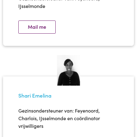
Contact
IJsselmonde
Team Van Kansarm naar Kansrijk
Mail me
Aanvraag Brochure
Werken bij
Contact
Nieuwsbrieven
Shari Emelina
Aanmelden
Gezinsondersteuner van: Feyenoord,
Charlois, IJsselmonde en coördinator
vrijwilligers