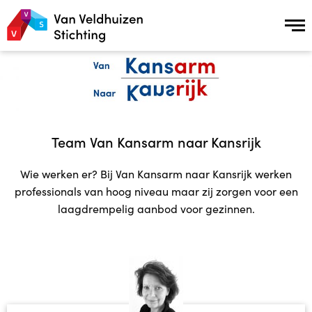
Van Kansarm naar Kansrijk
Van Kansarm naar Kansrijk
Team Van Kansarm naar Kansrijk
Onze aanpak
Wie werken er? Bij Van Kansarm naar Kansrijk werken
Ons 5 stappen model
professionals van hoog niveau maar zij zorgen voor een
laagdrempelig aanbod voor gezinnen.
Verhalen uit de praktijk
Netwerkpartners
Vrijwilligers