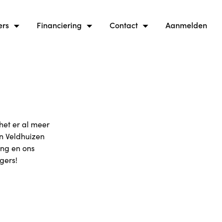
ers
Financiering
Contact
Aanmelden
het er al meer
an Veldhuizen
ang en ons
gers!