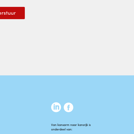
Van kansarm naar kansrijk is
onderdeel van: