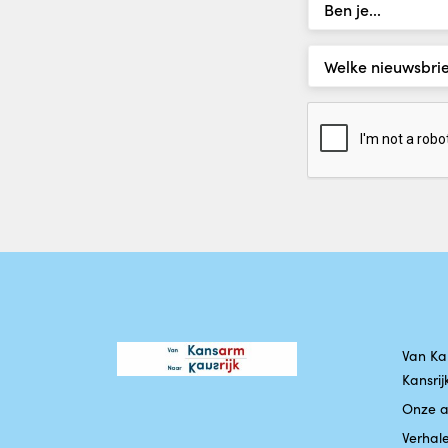
Van Ka
Kansrij
Onze 
Verhale